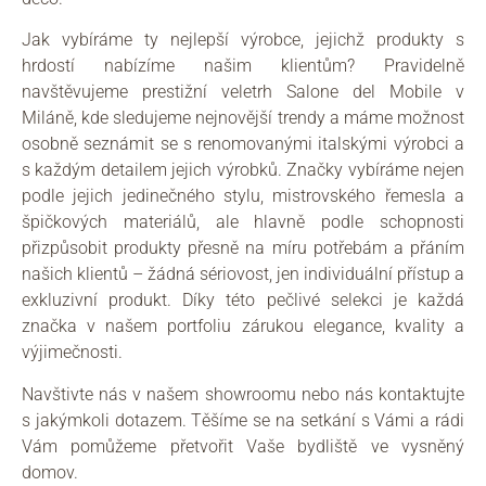
Jak vybíráme ty nejlepší výrobce, jejichž produkty s
hrdostí nabízíme našim klientům? Pravidelně
navštěvujeme prestižní veletrh Salone del Mobile v
Miláně, kde sledujeme nejnovější trendy a máme možnost
osobně seznámit se s renomovanými italskými výrobci a
s každým detailem jejich výrobků. Značky vybíráme nejen
podle jejich jedinečného stylu, mistrovského řemesla a
špičkových materiálů, ale hlavně podle schopnosti
přizpůsobit produkty přesně na míru potřebám a přáním
našich klientů – žádná sériovost, jen individuální přístup a
exkluzivní produkt. Díky této pečlivé selekci je každá
značka v našem portfoliu zárukou elegance, kvality a
výjimečnosti.
Navštivte nás v našem showroomu nebo nás kontaktujte
s jakýmkoli dotazem. Těšíme se na setkání s Vámi a rádi
Vám pomůžeme přetvořit Vaše bydliště ve vysněný
domov.