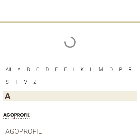
All
A
B
C
D
E
F
I
K
L
M
O
P
R
S
T
V
Z
A
AGOPROFIL