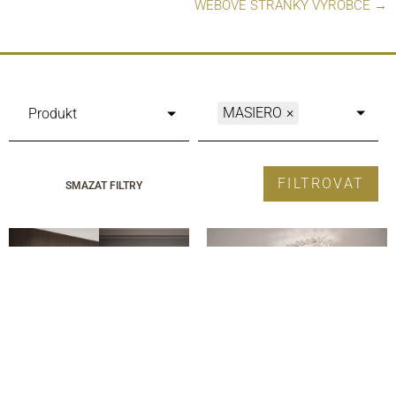
WEBOVÉ STRÁNKY VÝROBCE →
MASIERO
×
Produkt
FILTROVAT
SMAZAT FILTRY
AQABA A2
AQABA PL 16-155-37 OV