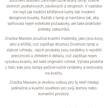
Sortiment Masiero zahrnuje různé druhy lamp, včetně
stolních, podlahových, závěsných a stropních. V nabídce
lze najít jak tradiční křišťálové lustry tak moderní
designové kousky. Každá z lamp je navržena tak, aby
splňovala nejen estetické požadavky, ale také praktické
potřeby zákazníků.
Značka Masiero používá kvalitní materiály, jako jsou kovy,
sklo a křišťál, což zajišťuje dlouhou životnost lamp a
stálost vzhledu. Jejich produkty jsou vyráběny s největší
precizností a zřetelem k detailu, což zajišťuje nejen
vysokou kvalitu, ale také originální vzhled. Výroba probíhá
v Itálii, kde jsou lampy pečlivě ručně vyráběny a testovány
na kvalitu.
Značka Masiero je skvělou volbou pro ty, kteří hledají
jedinečné a kvalitní osvětlení pro svůj domov nebo
komerční prostory.