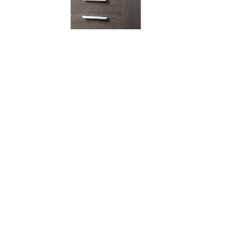
KROMA 5 ZÁSUVEK
Kontakty
Freyova