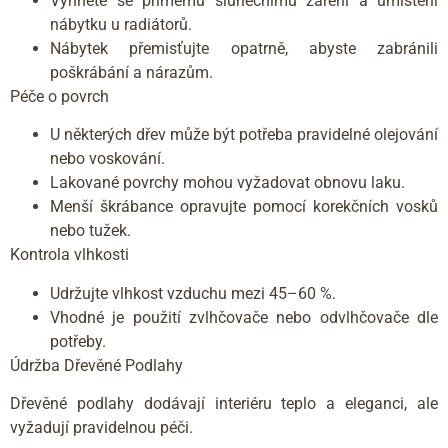
Vyhněte se přímému slunečnímu záření a umístění
nábytku u radiátorů.
Nábytek přemisťujte opatrně, abyste zabránili
poškrábání a nárazům.
Péče o povrch
U některých dřev může být potřeba pravidelné olejování
nebo voskování.
Lakované povrchy mohou vyžadovat obnovu laku.
Menší škrábance opravujte pomocí korekčních vosků
nebo tužek.
Kontrola vlhkosti
Udržujte vlhkost vzduchu mezi 45–60 %.
Vhodné je použití zvlhčovače nebo odvlhčovače dle
potřeby.
Údržba Dřevěné Podlahy
Dřevěné podlahy dodávají interiéru teplo a eleganci, ale
vyžadují pravidelnou péči.