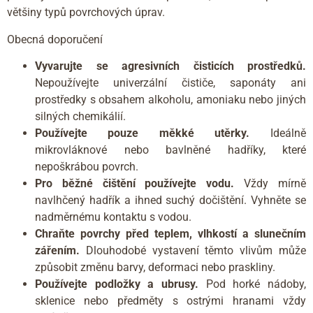
většiny typů povrchových úprav.
Obecná doporučení
Vyvarujte se agresivních čisticích prostředků.
Nepoužívejte univerzální čističe, saponáty ani
prostředky s obsahem alkoholu, amoniaku nebo jiných
silných chemikálií.
Používejte pouze měkké utěrky.
Ideálně
mikrovláknové nebo bavlněné hadříky, které
nepoškrábou povrch.
Pro běžné čištění používejte vodu.
Vždy mírně
navlhčený hadřík a ihned suchý dočištění. Vyhněte se
nadměrnému kontaktu s vodou.
Chraňte povrchy před teplem, vlhkostí a slunečním
zářením.
Dlouhodobé vystavení těmto vlivům může
způsobit změnu barvy, deformaci nebo praskliny.
Používejte podložky a ubrusy.
Pod horké nádoby,
sklenice nebo předměty s ostrými hranami vždy