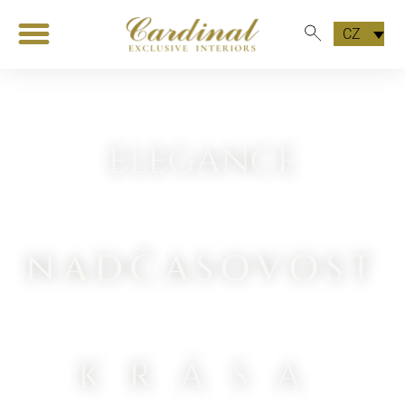
CZ
ELEGANCE
NADČASOVOST
KRÁSA