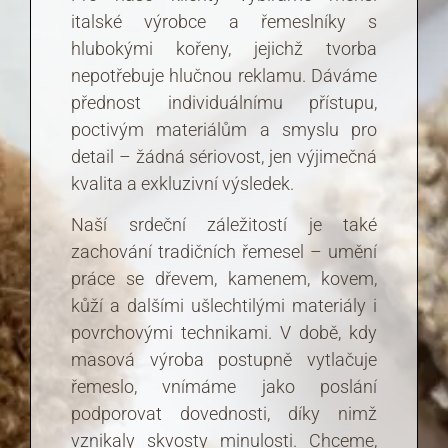
italské výrobce a řemeslníky s
hlubokými kořeny, jejichž tvorba
nepotřebuje hlučnou reklamu. Dáváme
přednost individuálnímu přístupu,
poctivým materiálům a smyslu pro
detail – žádná sériovost, jen výjimečná
kvalita a exkluzivní výsledek.
Naší srdeční záležitostí je také
zachování tradičních řemesel – umění
práce se dřevem, kamenem, kovem,
kůží a dalšími ušlechtilými materiály i
povrchovými technikami. V době, kdy
masová výroba postupně vytlačuje
řemeslo, vnímáme jako poslání
podporovat dovednosti, díky nimž
vznikaly skvosty minulosti. Chceme,