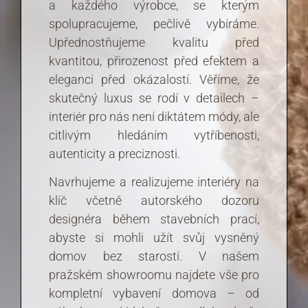
a každého výrobce, se kterým
spolupracujeme, pečlivě vybíráme.
Upřednostňujeme kvalitu před
kvantitou, přirozenost před efektem a
eleganci před okázalostí. Věříme, že
skutečný luxus se rodí v detailech –
interiér pro nás není diktátem módy, ale
citlivým hledáním vytříbenosti,
autenticity a preciznosti.
Navrhujeme a realizujeme interiéry na
klíč včetně autorského dozoru
designéra během stavebních prací,
abyste si mohli užít svůj vysněný
domov bez starostí. V našem
pražském showroomu najdete vše pro
kompletní vybavení domova – od