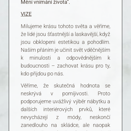
Mění vnímání života”.
VIZE
Milujeme krásu tohoto světa a věříme,
že lidé jsou šťastnější a laskavější, když
jsou obklopeni estetikou a pohodlím.
Naším přáním je učinit svět vděčnějším
k minulosti a odpovědnějším k
budoucnosti – zachovat krásu pro ty,
kdo přijdou po nás.
Věříme, že skutečná hodnota se
neskrývá v pomíjivosti. Proto
podporujeme uvážlivý výběr nábytku a
dalších interiérových prvků, které
nevycházejí z módy, neskončí
zanedlouho na skládce, ale naopak