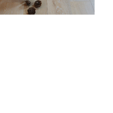
DUBOVÁ PODLAHA COD. 153
 82/27, 190 00 Praha
Kariéra