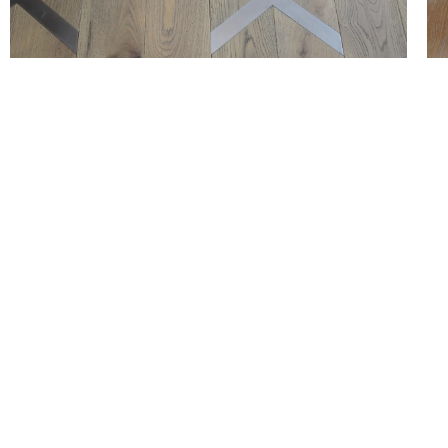
BERENICE
Kontakty
Freyova