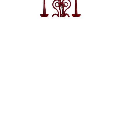
LA FEMME
Kontakty
Freyova