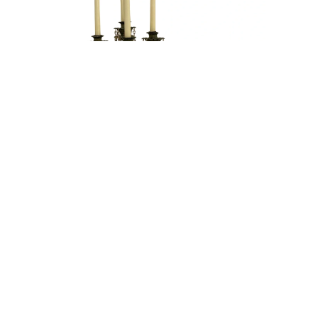
OLD STYLE (GREEN)
 82/27, 190 00 Praha
Kariéra