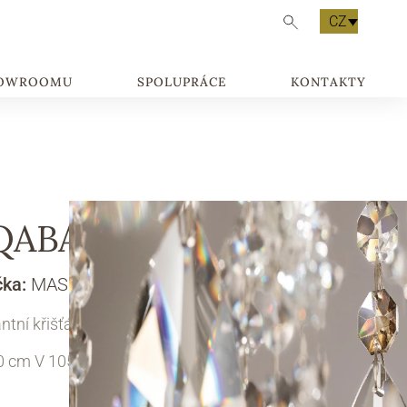
CZ
HOWROOMU
SPOLUPRÁCE
KONTAKTY
QABA S 32-130-105
čka:
MASIERO
ntní křišťálový lustr
0 cm V 105 cm