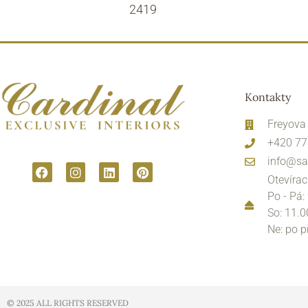
2419
Kontakty
Freyova
+420 77
info@sa
Otevírac
Po - Pá:
So: 11.0
Ne: po 
© 2025 ALL RIGHTS RESERVED​