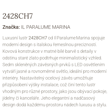
2428CH7
Značka:
IL PARALUME MARINA
Luxusní lustr
2428CH7
od Il Paralume Marina spojuje
moderní design s italskou řemeslnou precizností.
Kovová konstrukce v matné bílé barvě s detaily v
odstínu staré zlato podtrhuje minimalistický vzhled.
Sedm skleněných závěsných prvků s LED osvětlením
vytváří jasné a rovnoměrné světlo, ideální pro moderní
interiéry. Nastavitelný ocelový závěs umožňuje
přizpůsobení výšky instalace, což činí tento lustr
vhodným pro různé prostory, jako jsou obývací pokoje,
jídelny či kanceláře. Jeho elegantní a nadčasový
design dodá každému prostoru nádech luxusu a stylu.