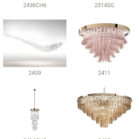
2436CH6
2314SG
2409
2411