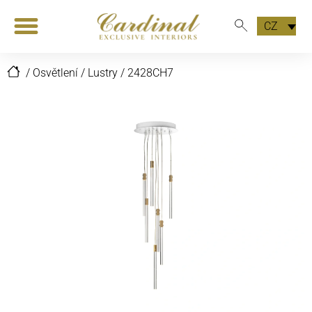
CZ
/
Osvětlení
/
Lustry
/
2428CH7