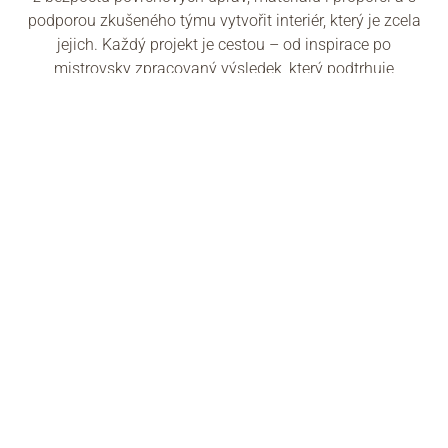
podporou zkušeného týmu vytvořit interiér, který je zcela
jejich. Každý projekt je cestou – od inspirace po
mistrovsky zpracovaný výsledek, který podtrhuje
osobitost majitele. Laurameroni mění běžné místnosti ve
výjimečné prostředí. Vydejte se cestou, která spojuje
estetiku, emoci a řemeslné umění. Buďte jiní. Buďte
jedineční.
WEBOVÉ STRÁNKY VÝROBCE →
LAURAMERONI
×
Produkt
FILTROVAT
SMAZAT FILTRY