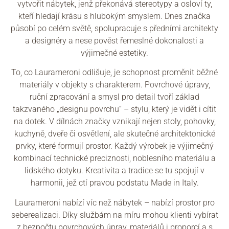
vytvořit nábytek, jenž překonává stereotypy a osloví ty,
kteří hledají krásu s hlubokým smyslem. Dnes značka
působí po celém světě, spolupracuje s předními architekty
a designéry a nese pověst řemeslné dokonalosti a
výjimečné estetiky.
To, co Laurameroni odlišuje, je schopnost proměnit běžné
materiály v objekty s charakterem. Povrchové úpravy,
ruční zpracování a smysl pro detail tvoří základ
takzvaného „designu povrchu“ – stylu, který je vidět i cítit
na dotek. V dílnách značky vznikají nejen stoly, pohovky,
kuchyně, dveře či osvětlení, ale skutečné architektonické
prvky, které formují prostor. Každý výrobek je výjimečný
kombinací technické preciznosti, noblesního materiálu a
lidského dotyku. Kreativita a tradice se tu spojují v
harmonii, jež ctí pravou podstatu Made in Italy.
Laurameroni nabízí víc než nábytek – nabízí prostor pro
seberealizaci. Díky službám na míru mohou klienti vybírat
z bezpočtu povrchových úprav, materiálů i proporcí a s