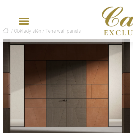
/
Obklady stěn
/
Terre wall panels