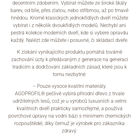
decentním zdobením. Vybírat můžete ze široké škály
barev, od bíle, přes zlatou, nebo stříbrnou, až po tmavě
hnědou. Kromě klasických jednokřídlých dveří můžete
vybírat i z několik dvoukřídlých modelů. Nechybí ani
pestrá kolekce moderních dveří, kde si vybere opravdu
každý. Nalézt zde můžete i posuvné, či skládací dveře.
K získání vynikajícího produktu pomáhá továrně
zachování úcty k předávaným z generace na generaci
tradicím a dodržování základních zásad, které jsou k
tomu nezbytné:
– Pouze vysoce kvalitní materiály.
AGOPROFIL® pečlivě vybírá přírodní dřevo z trvale
udržitelných lesů, což je u výrobců luxusních a velmi
kvalitních dveří prakticky samozřejmé, a používá
povrchové úpravy na vodní bázi s minimem chemických
rozpouštědel, díky čemuž je výrobek pro zákazníka
zdravý.