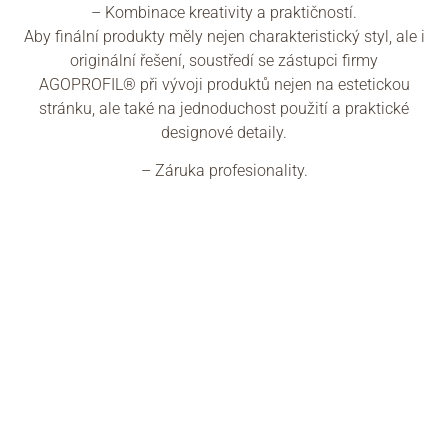
– Kombinace kreativity a praktičností.
Aby finální produkty měly nejen charakteristický styl, ale i
originální řešení, soustředí se zástupci firmy
AGOPROFIL® při vývoji produktů nejen na estetickou
stránku, ale také na jednoduchost použití a praktické
designové detaily.
– Záruka profesionality.
Zručnost místních řemeslníků, již zdědili po předchozích
generacích, a přísná kontrola nad bezpodmínečným
dodržováním zásad nutných pro dokonalé zpracování
každého detailu, činí dveře AGOPROFIL® jedinečnými a
rozpoznatelnými po celém světě.
POSLÁNÍ továrny vyvíjené v průběhu let zůstává neměnné:
VYRÁBĚT VYSOCE KVALITNÍ DVEŘE, KTERÉ NEJLEPŠÍM
ZPŮSOBEM VYTVOŘÍ ORIGINÁLNÍ INTERIÉR,
ZTĚLESŇUJÍCÍ JEDINEČNÝ ITALSKÝ DESIGN.