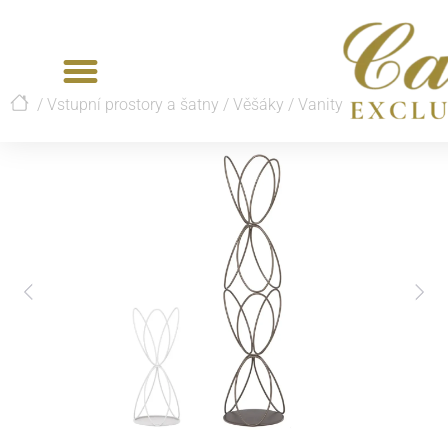
/
Vstupní prostory a šatny
/
Věšáky
/
Vanity