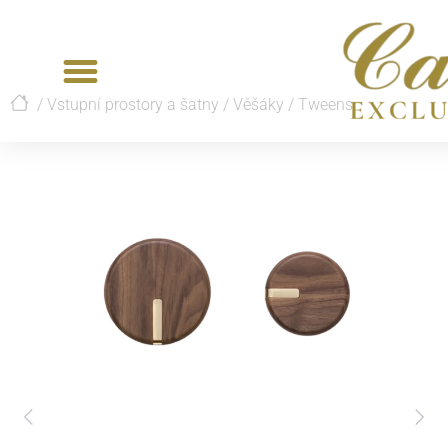
/
Vstupní prostory a šatny
/
Věšáky
/
Tweens