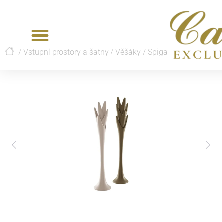
/
Vstupní prostory a šatny
/
Věšáky
/
Spiga