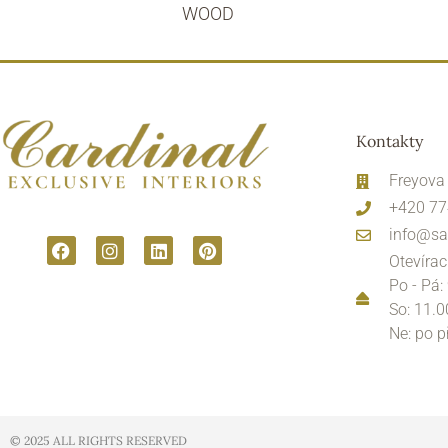
WOOD
Kontakty
Freyova
+420 77
info@sa
Otevírac
Po - Pá:
So: 11.0
Ne: po 
© 2025 ALL RIGHTS RESERVED​