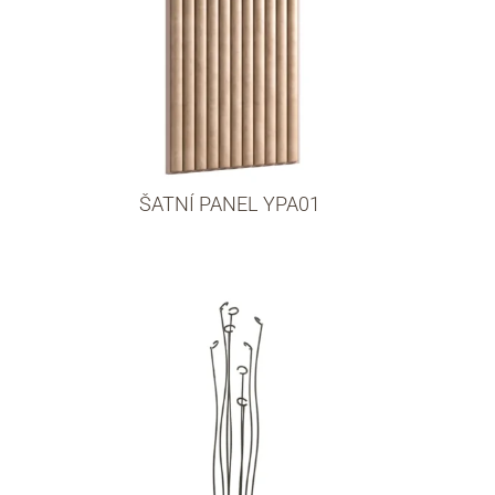
ŠATNÍ PANEL YPA01