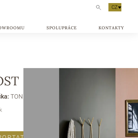
CZ
HOWROOMU
SPOLUPRÁCE
KONTAKTY
OST
čka:
TONIN CASA
k
POPTAT PRODUKT