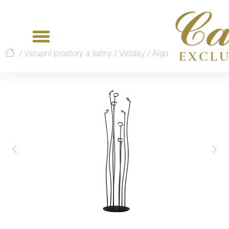
/
Vstupní prostory a šatny
/
Věšáky
/
Alga