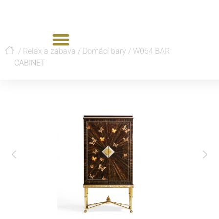
/
Relax a zábava
/
Domácí bary
/
W064 BAR
CABINET