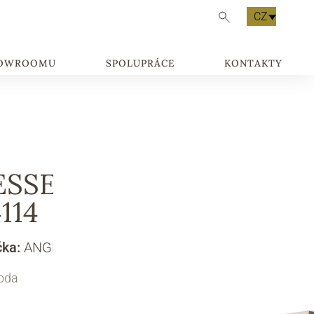
CZ
HOWROOMU
SPOLUPRÁCE
KONTAKTY
ESSELLA ART.
114
čka:
ANGELO CAPPELLINI
oda