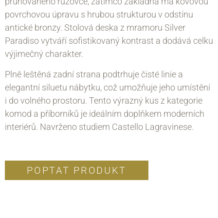
pruhovaného růžovce, zatímco základna má kovovou
povrchovou úpravu s hrubou strukturou v odstínu
antické bronzy. Stolová deska z mramoru Silver
Paradiso vytváří sofistikovaný kontrast a dodává celku
výjimečný charakter.
Plně leštěná zadní strana podtrhuje čisté linie a
elegantní siluetu nábytku, což umožňuje jeho umístění
i do volného prostoru. Tento výrazný kus z kategorie
komod a příborníků je ideálním doplňkem moderních
interiérů. Navrženo studiem Castello Lagravinese.
POPTAT PRODUKT