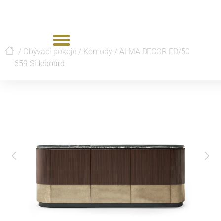
/
Obývací pokoje
/
Komody
/
ALMA DECOR ED/50
659 Sideboard