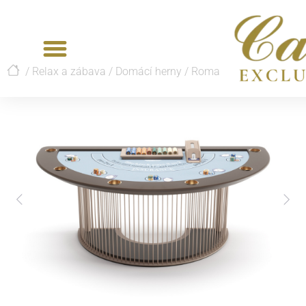
/
Relax a zábava
/
Domácí herny
/
Roma