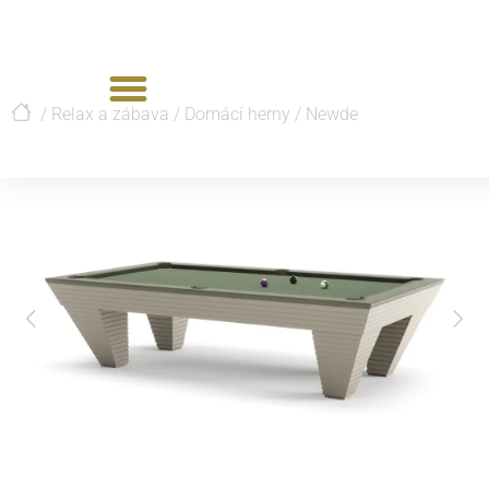
/
Relax a zábava
/
Domácí herny
/
Newde