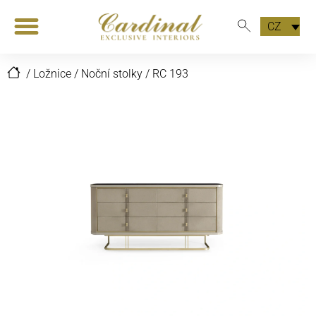
CZ
/
Ložnice
/
Noční stolky
/
RC 193