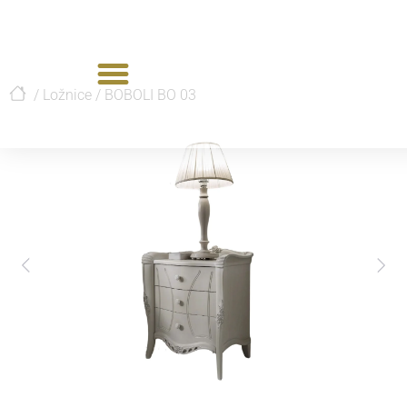
/
Ložnice
/
BOBOLI BO 03