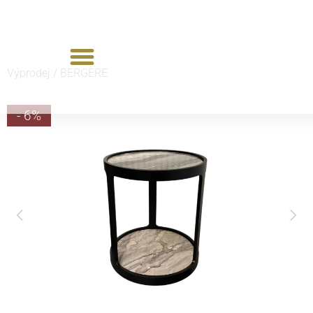
Výprodej /
BERGÈRE
- 6%