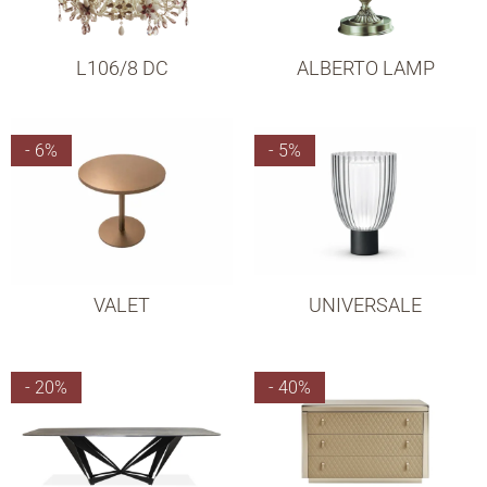
L106/8 DC
ALBERTO LAMP
- 6%
- 5%
VALET
UNIVERSALE
- 20%
- 40%