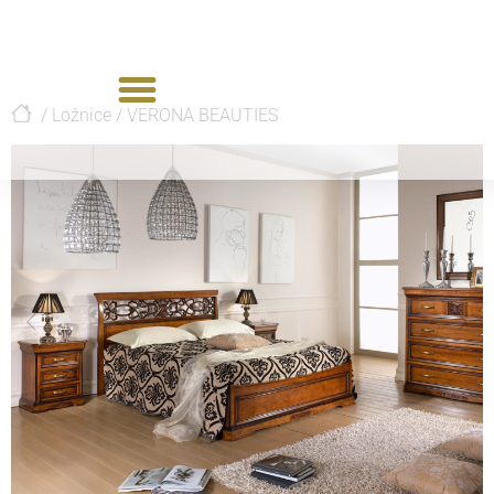
/
Ložnice
/
VERONA BEAUTIES