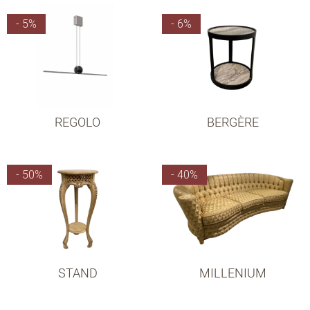
- 5%
- 6%
REGOLO
BERGÈRE
- 50%
- 40%
STAND
MILLENIUM