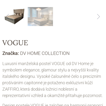
VOGUE
Značka:
DV HOME COLLECTION
Luxusní manželská postel VOGUE od DV Home je
symbolem elegance, glamour stylu a nejvyšší kvality
italského designu. Vysoké čalouněné čelo s precizním
prošíváním capitonné je potaženo exkluzivní kůží
ZAFFIRO, která dodává ložnici noblesní a
reprezentativní vzhled a okamžitě přitahuje pozornost.
Design postele VOGUE je založen na harmonii proporcí,