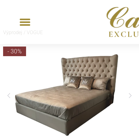
Výprodej /
VOGUE
- 30%