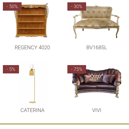
- 50%
- 30%
REGENCY 4020
BV1685L
- 5%
- 75%
CATERINA
VIVI