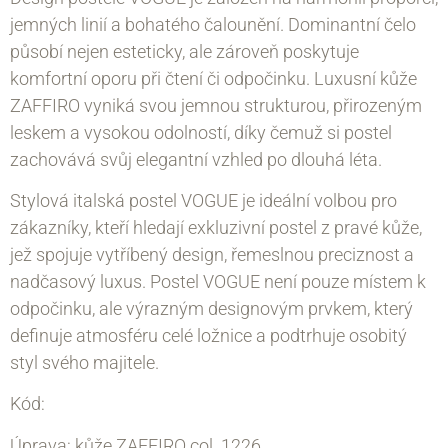
jemných linií a bohatého čalounění. Dominantní čelo
působí nejen esteticky, ale zároveň poskytuje
komfortní oporu při čtení či odpočinku. Luxusní kůže
ZAFFIRO vyniká svou jemnou strukturou, přirozeným
leskem a vysokou odolností, díky čemuž si postel
zachovává svůj elegantní vzhled po dlouhá léta.
Stylová italská postel VOGUE je ideální volbou pro
zákazníky, kteří hledají exkluzivní postel z pravé kůže,
jež spojuje vytříbený design, řemeslnou preciznost a
nadčasový luxus. Postel VOGUE není pouze místem k
odpočinku, ale výrazným designovým prvkem, který
definuje atmosféru celé ložnice a podtrhuje osobitý
styl svého majitele.
Kód:
Úprava: kůže ZAFFIRO col. 1226