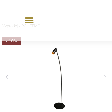
Výprodej /
POLIFEMO
- 10%