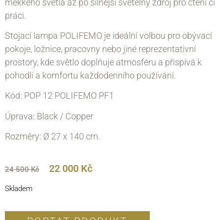
měkkého světla až po silnější světelný zdroj pro čtení či
práci.
Stojací lampa POLIFEMO je ideální volbou pro obývací
pokoje, ložnice, pracovny nebo jiné reprezentativní
prostory, kde světlo doplňuje atmosféru a přispívá k
pohodlí a komfortu každodenního používání.
Kód: POP 12 POLIFEMO PF1
Úprava: Black / Copper
Rozměry: Ø 27 х 140 cm.
22 000
Kč
24 500
Kč
Skladem