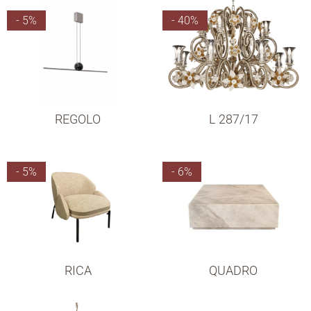
- 5%
- 40%
REGOLO
L 287/17
- 5%
- 6%
RICA
QUADRO