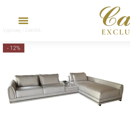
Výprodej /
ZAKIRA
- 12%