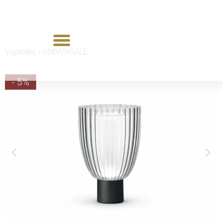
Výprodej /
UNIVERSALE
- 5%