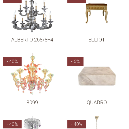
ALBERTO 268/8+4
ELLIOT
- 40%
- 6%
8099
QUADRO
- 40%
- 40%