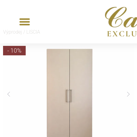
Výprodej /
LISCIA
- 10%