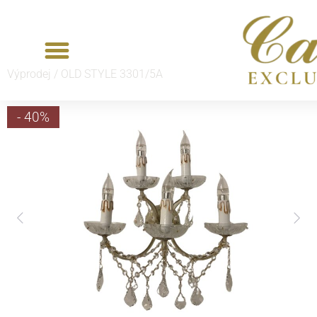
Výprodej /
OLD STYLE 3301/5A
- 40%