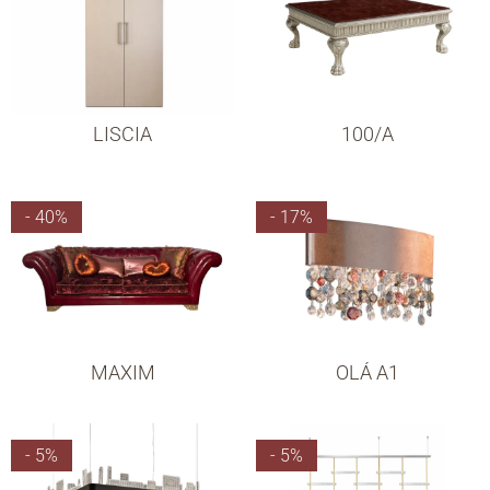
LISCIA
100/A
- 40%
- 17%
MAXIM
OLÁ A1
- 5%
- 5%