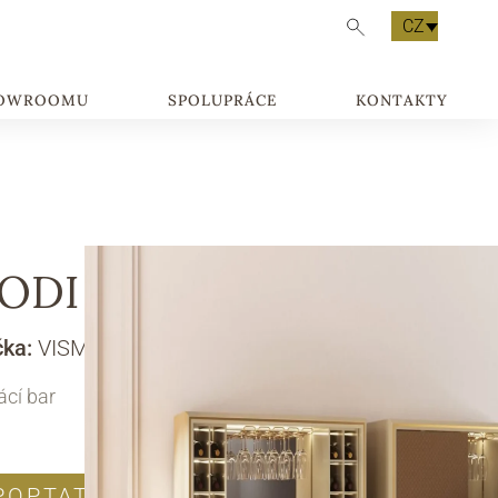
CZ
HOWROOMU
SPOLUPRÁCE
KONTAKTY
ODI
čka:
VISMARA DESIGN
cí bar
POPTAT PRODUKT