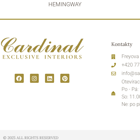
HEMINGWAY
Kontakty
Freyova
+420 77
info@sa
Otevírac
Po - Pá:
So: 11.0
Ne: po 
© 2025 ALL RIGHTS RESERVED​