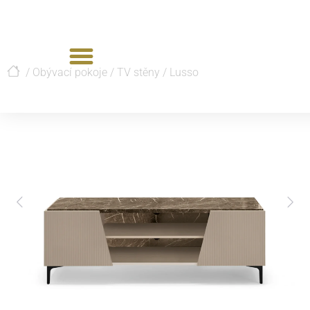
/
Obývací pokoje
/
TV stěny
/
Lusso