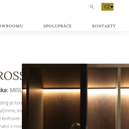
CZ
HOWROOMU
SPOLUPRÁCE
KONTAKTY
ROSSING
čka:
MISURAEMME
ing je luxusní úložný systém
od značky
aEmme, který nabízí neomezenou flexibilitu při
ě knihoven a úložných sestav. Díky pevné
rukci s nosností až 400 kg působí police lehce a