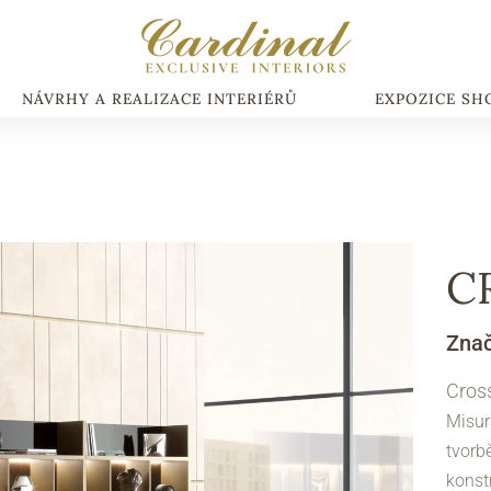
NÁVRHY A REALIZACE INTERIÉRŮ
EXPOZICE S
С
Zna
Cross
Misur
tvorb
konst