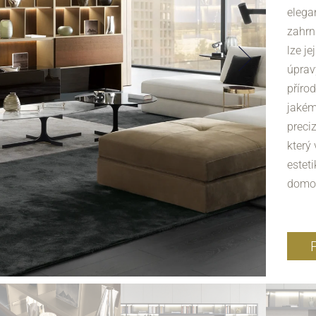
elega
zahrn
lze j
úprav
příro
jakém
preci
který
estet
domov