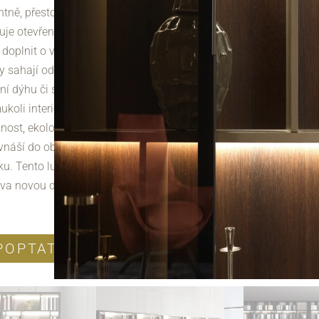
ntně, přesto jsou mimořádně odolné. Systém
uje otevřené moduly, závěsné skříňky i zásuvky a
ej doplnit o vestavěné LED osvětlení. Povrchové
y sahají od matného a lesklého laku až po
dní dýhu či sklo, což umožňuje přizpůsobení
ukoli interiéru. Crossing kombinuje technickou
znost, ekologické materiály a nadčasový design,
 vnáší do obývacího prostoru harmonii a moderní
iku. Tento luxusní úložný systém přináší do vašeho
a novou dimenzi organizace.
POPTAT PRODUKT