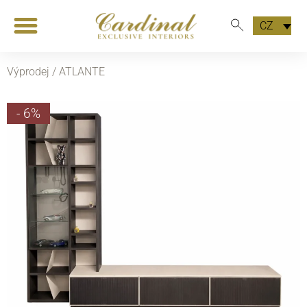
CZ
Výprodej /
ATLANTE
- 6%