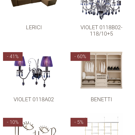
LERICI
VIOLET 0118B02-
118/10+5
- 41%
- 60%
VIOLET 0118A02
BENETTI
- 10%
- 5%