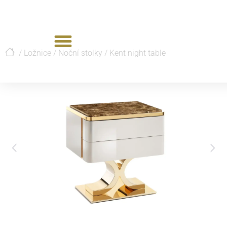
/
Ložnice
/
Noční stolky
/
Kent night table