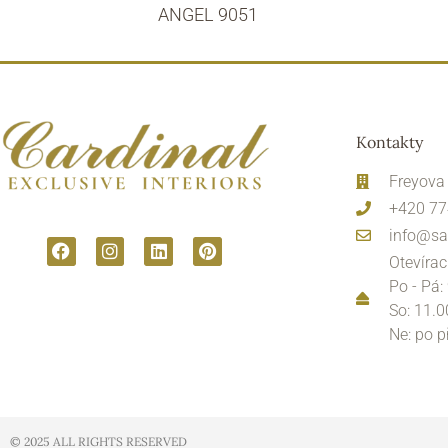
ANGEL 9051
Kontakty
Freyova
+420 77
info@sa
Otevírac
Po - Pá:
So: 11.0
Ne: po 
© 2025 ALL RIGHTS RESERVED​