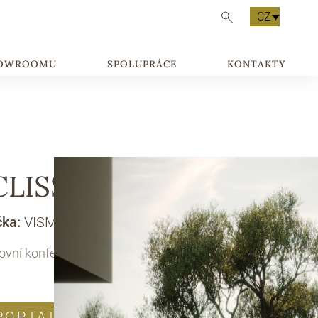
CZ
HOWROOMU
SPOLUPRÁCE
KONTAKTY
CLISSE
čka:
VISMARA DESIGN
vní konferenční stolky
POPTAT PRODUKT