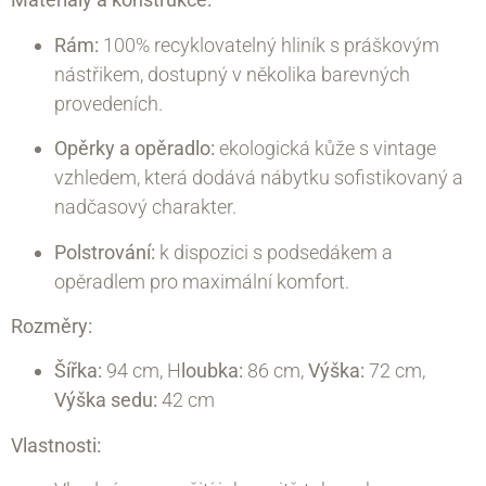
Rám:
100% recyklovatelný hliník s práškovým
nástřikem, dostupný v několika barevných
provedeních.
Opěrky a opěradlo:
ekologická kůže s vintage
vzhledem, která dodává nábytku sofistikovaný a
nadčasový charakter.
Polstrování:
k dispozici s podsedákem a
opěradlem pro maximální komfort.
Rozměry:
Šířka:
94 cm, H
loubka:
86 cm,
Výška:
72 cm,
Výška sedu:
42 cm
Vlastnosti: