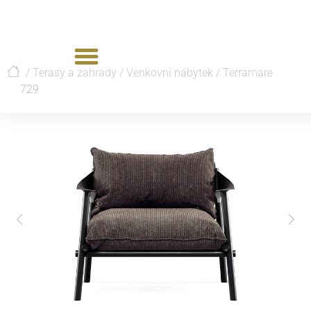
/
Terasy a zahrady
/
Venkovní nábytek
/
Terramare
729