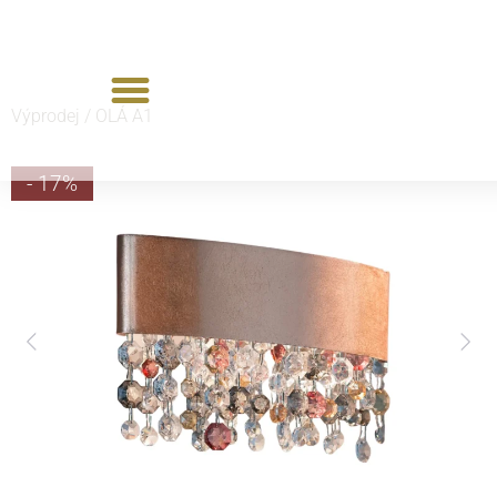
Výprodej /
OLÁ A1
- 17%