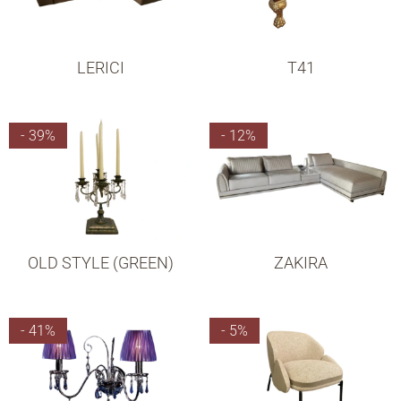
LERICI
T41
- 39%
- 12%
OLD STYLE (GREEN)
ZAKIRA
- 41%
- 5%