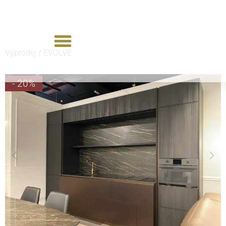
Výprodej /
EVOLVE
- 20%