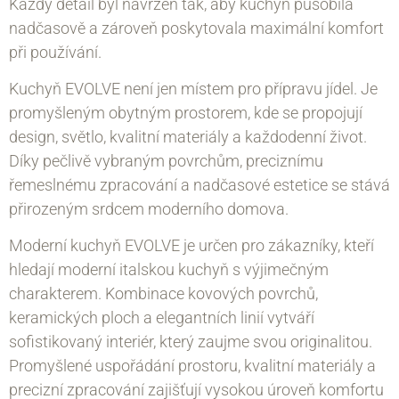
Každý detail byl navržen tak, aby kuchyň působila
nadčasově a zároveň poskytovala maximální komfort
při používání.
Kuchyň EVOLVE není jen místem pro přípravu jídel. Je
promyšleným obytným prostorem, kde se propojují
design, světlo, kvalitní materiály a každodenní život.
Díky pečlivě vybraným povrchům, preciznímu
řemeslnému zpracování a nadčasové estetice se stává
přirozeným srdcem moderního domova.
Moderní kuchyň EVOLVE je určen pro zákazníky, kteří
hledají moderní italskou kuchyň s výjimečným
charakterem. Kombinace kovových povrchů,
keramických ploch a elegantních linií vytváří
sofistikovaný interiér, který zaujme svou originalitou.
Promyšlené uspořádání prostoru, kvalitní materiály a
precizní zpracování zajišťují vysokou úroveň komfortu