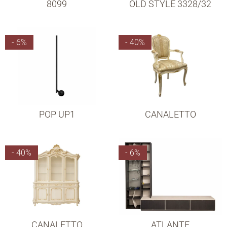
8099
OLD STYLE 3328/32
- 6%
- 40%
POP UP1
CANALETTO
- 40%
- 6%
CANALETTO
ATLANTE