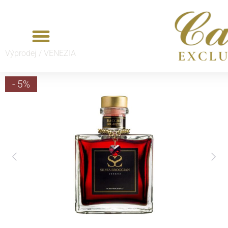
Výprodej /
VENEZIA
- 5%