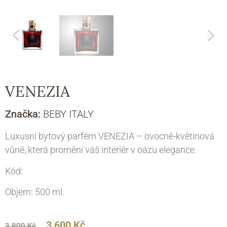
VENEZIA
Značka:
BEBY ITALY
Luxusní bytový parfém VENEZIA – ovocně-květinová
vůně, která promění váš interiér v oázu elegance.
Kód:
Objem: 500 ml.
3 600
Kč
3 800
Kč