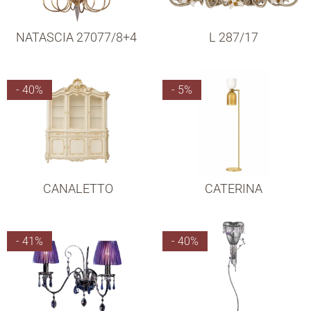
NATASCIA 27077/8+4
L 287/17
- 40%
- 5%
CANALETTO
CATERINA
- 41%
- 40%