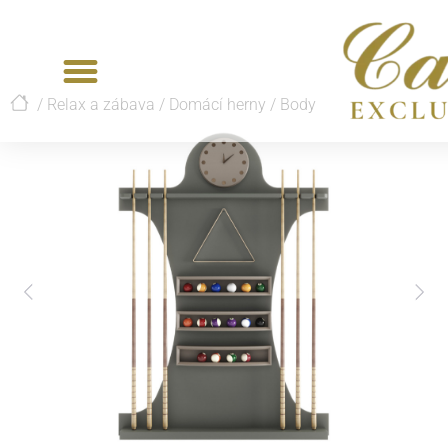
/
Relax a zábava
/
Domácí herny
/
Body