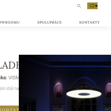
CZ
HOWROOMU
SPOLUPRÁCE
KONTAKTY
LADE
čka:
VISMARA DESIGN
ní stůl na stolní tenis
POPTAT PRODUKT