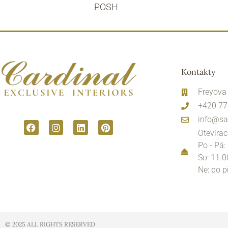
POSH
Kontakty
Freyova
+420 77
info@sa
Otevírac
Po - Pá:
So: 11.0
Ne: po 
© 2025 ALL RIGHTS RESERVED​