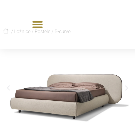
/
Ložnice
/
Postele
/
B-curve