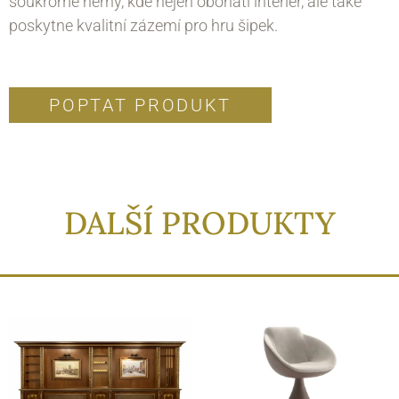
soukromé herny, kde nejen obohatí interiér, ale také
poskytne kvalitní zázemí pro hru šipek.
POPTAT PRODUKT
DALŠÍ PRODUKTY