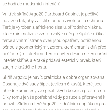
se hodí do moderních interiérů.
Vnitřek skříně Argo20 Dartboard Cabinet je pečlivě
navržen tak, aby zajistil dlouhou životnost a ochranu.
Terč je vyroben z afrického sisalu, přírodního vlákna,
které minimalizuje vznik trvalých děr po šipkách. Okolí
terče a vnitřní strana dveří jsou opatřeny potištěnou
pěnou s geometrickým vzorem, která chrání skříň před
nešťastnými střelami. Tento chytrý design nejen chrání
interiér skříně, ale také přidává estetický prvek, který
zaujme každého hosta.
Skříň Argo20 je navíc praktická a dobře organizovaná.
Obsahuje dvě sady šipek (celkem 6 kusů), které jsou
úhledně umístěny ve specifických bočních prostorech.
Díky tomu je vše potřebné vždy po ruce a připravené k
použití. Skříň na terč Argo20 je ideálním doplňkem pro