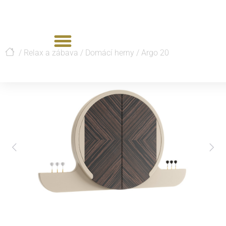
/
Relax a zábava
/
Domácí herny
/
Argo 20