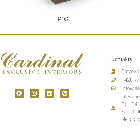
POSH
Kontakty
Freyova
+420 77
info@sa
Otevírac
Po - Pá:
So: 11.0
Ne: po 