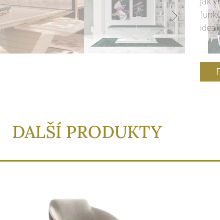
jak v
funkč
ideál
DALŠÍ PRODUKTY