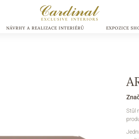
NÁVRHY A REALIZACE INTERIÉRŮ
EXPOZICE S
A
Zna
Stůl 
produ
Jední