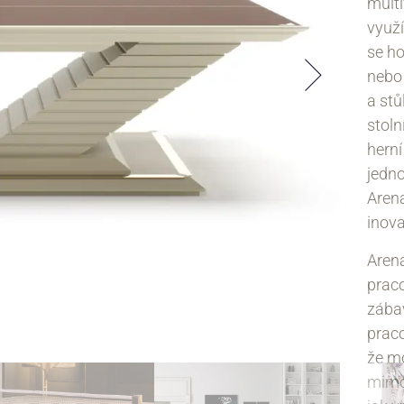
multi
využí
se ho
nebo 
a stů
stoln
herní
jedno
Arena
inova
Arena
praco
zába
praco
že mo
mimoř