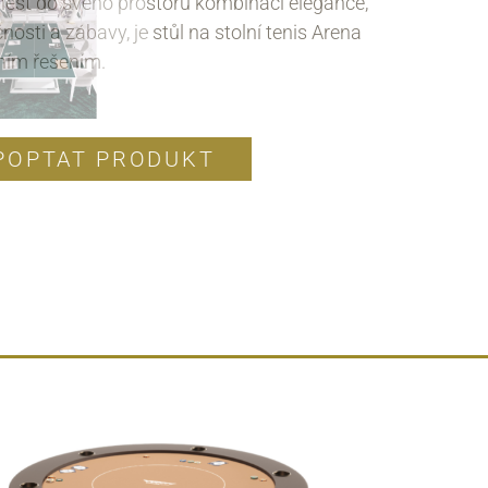
nést do svého prostoru kombinaci elegance,
nosti a zábavy, je stůl na stolní tenis Arena
ním řešením.
POPTAT PRODUKT