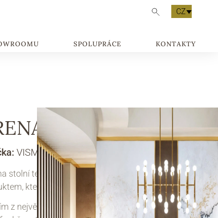
CZ
HOWROOMU
SPOLUPRÁCE
KONTAKTY
RENA
čka:
VISMARA DESIGN
na stolní tenis Arena je skutečně jedinečným
ktem, který kombinuje funkčnost a eleganci.
m z největších přínosů stolu Arena je jeho