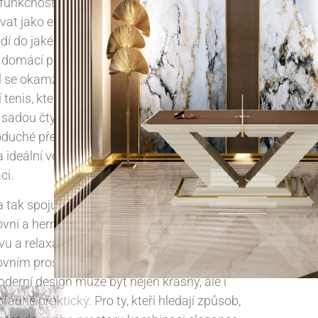
funkčnost. V tradičním nastavení se může
vat jako elegantní a stylový jednací stůl, který
dí do jakéhokoli kancelářského prostředí
domácí pracovny. Stačí však přidat herní síť
l se okamžitě promění v moderní stůl na
í tenis, který je připraven k použití s kompletní
 sadou čtyř raket a osmi míčků. Toto rychlé a
duché přepínání mezi funkcemi dělá ze stolu
 ideální volbu pro ty, kteří ocení flexibilitu a
ci.
 tak spojuje nejlepší vlastnosti dvou světů –
vní a herní. Umožňuje uživatelům užít si
vu a relaxaci bez nutnosti kompromisů v
vním prostředí. Tento stůl je důkazem toho,
derní design může být nejen krásný, ale i
ádně praktický. Pro ty, kteří hledají způsob,