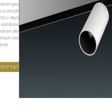
tlením prostoru. Systém podporuje směrové
o a umožňuje vytváření stylových světelných
tů v obytných i komerčních prostorách. X-
 kombinuje praktickou funkčnost s
antním designem, díky čemuž se hodí do
ních interiérů, kde je preferována flexibilita a
linie.
POPTAT PRODUKT