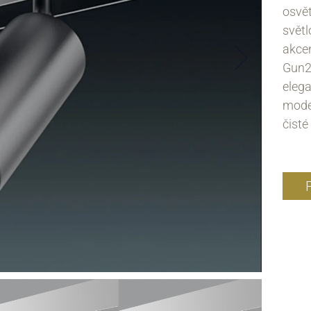
osvě
světl
akcen
Gun2
eleg
moder
čisté 