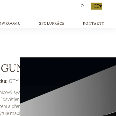
CZ
HOWROOMU
SPOLUPRÁCE
KONTAKTY
-GUN2
čka:
OTY LIGHT
nicový systém X-Gun2 je flexibilní a moderní
í osvětlení pro interiéry. Umožňuje snadné
ění a přemístění svítidel podle potřeby, což
tuje maximální variabilitu a kontrolu nad