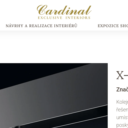
NÁVRHY A REALIZACE INTERIÉRŮ
EXPOZICE S
X
Zna
Kolej
řešen
umíst
posky