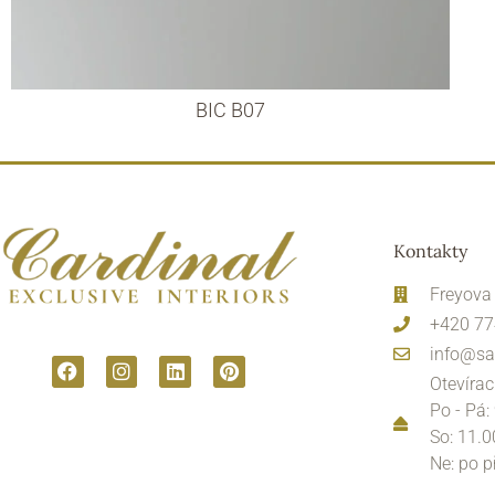
BIC B07
Kontakty
Freyova
+420 77
info@sa
Otevírac
Po - Pá:
So: 11.0
Ne: po 