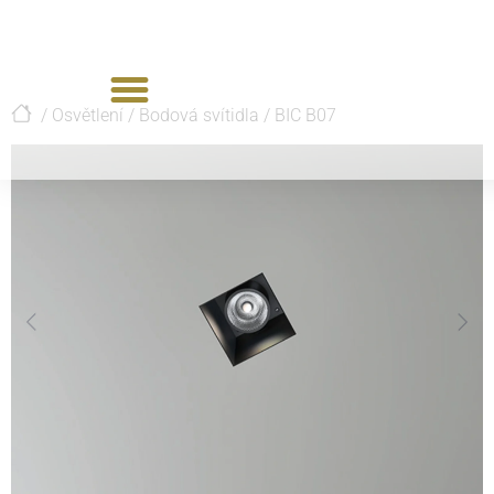
/
Osvětlení
/
Bodová svítidla
/
BIC B07