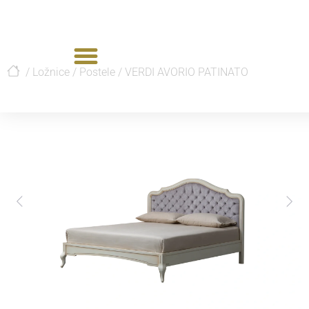
/
Ložnice
/
Postele
/
VERDI AVORIO PATINATO